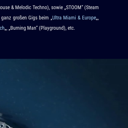
 House & Melodic Techno), sowie „STOOM“ (Steam
n ganz großen Gigs beim „
Ultra Miami & Europe
„,
ch
„, „Burning Man“ (Playground), etc.