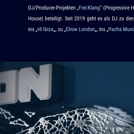
DJ/Producer-Projekten
„Frei:Klang
“ (Progressive
House) beteiligt. Seit 2019 geht es als DJ zu de
ins „
Hï Ibiza
„, zu „
Elrow London
„, ins „
Pacha Muni