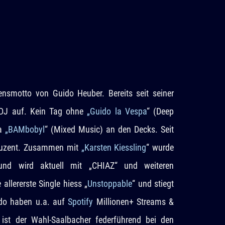
ensmotto von Guido Heuber. Bereits seit seiner
s DJ auf. Kein Tag ohne
„Guido la Vespa
“ (Deep
ka
„BAMbobyl
“ (Mixed Music) an den Decks. Seit
oduzent. Zusammen mit
„Karsten Kiessling
“ wurde
und wird aktuell mit „CHIAZ“ und weiteren
allererste Single hiess „
Unstoppable
“ und stiegt
ido haben u.a. auf
Spotify
Millionen+ Streams &
ist der Wahl-Saalbacher federführend bei den