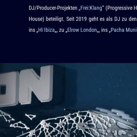
DJ/Producer-Projekten
„Frei:Klang
“ (Progressive
House) beteiligt. Seit 2019 geht es als DJ zu de
ins „
Hï Ibiza
„, zu „
Elrow London
„, ins „
Pacha Muni