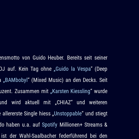
ensmotto von Guido Heuber. Bereits seit seiner
s DJ auf. Kein Tag ohne
„Guido la Vespa
“ (Deep
ka
„BAMbobyl
“ (Mixed Music) an den Decks. Seit
oduzent. Zusammen mit
„Karsten Kiessling
“ wurde
und wird aktuell mit „CHIAZ“ und weiteren
allererste Single hiess „
Unstoppable
“ und stiegt
ido haben u.a. auf
Spotify
Millionen+ Streams &
ist der Wahl-Saalbacher federführend bei den