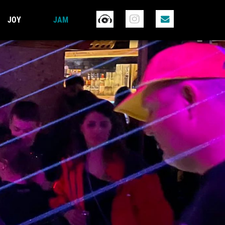
JOY
JAM