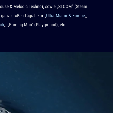
 House & Melodic Techno), sowie „STOOM“ (Steam
n ganz großen Gigs beim „
Ultra Miami & Europe
„,
ch
„, „Burning Man“ (Playground), etc.