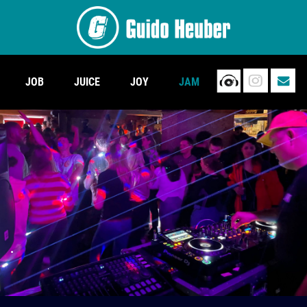
JOB
JUICE
JOY
JAM
.
.