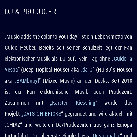
DJ & PRODUCER
„Music adds the color to your day“ ist ein Lebensmotto von
Guido Heuber. Bereits seit seiner Schulzeit legt der Fan
elektronischer Musik als DJ auf. Kein Tag ohne
„Guido la
Vespa
“ (Deep Tropical House) aka
„da G
“ (Nu 80`s House)
aka
„BAMbobyl
“ (Mixed Music) an den Decks. Seit 2018
ist der Fan elektronischer Musik auch Produzent.
Zusammen mit
„Karsten Kiessling
“ wurde das
Projekt
„CATS ON BRICKS
“ gegründet und wird aktuell mit
„CHIAZ“ und weiteren DJ/Produzenten aus ganz Europa
fortgeführt. Die allererste Single hiess „
Unstoppable
“ und