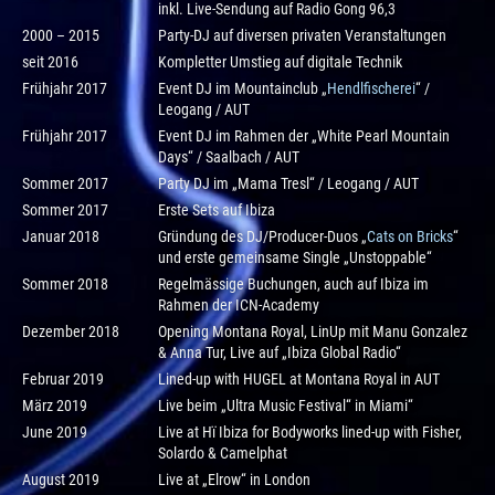
inkl. Live-Sendung auf Radio Gong 96,3
2000 – 2015
Party-DJ auf diversen privaten Veranstaltungen
seit 2016
Kompletter Umstieg auf digitale Technik
Frühjahr 2017
Event DJ im Mountainclub „
Hendlfischerei
“ /
Leogang / AUT
Frühjahr 2017
Event DJ im Rahmen der „White Pearl Mountain
Days“ / Saalbach / AUT
Sommer 2017
Party DJ im „Mama Tresl“ / Leogang / AUT
Sommer 2017
Erste Sets auf Ibiza
Januar 2018
Gründung des DJ/Producer-Duos „
Cats on Bricks
“
und erste gemeinsame Single „Unstoppable“
Sommer 2018
Regelmässige Buchungen, auch auf Ibiza im
Rahmen der ICN-Academy
Dezember 2018
Opening Montana Royal, LinUp mit Manu Gonzalez
& Anna Tur, Live auf „Ibiza Global Radio“
Februar 2019
Lined-up with HUGEL at Montana Royal in AUT
März 2019
Live beim „Ultra Music Festival“ in Miami“
June 2019
Live at Hï Ibiza for Bodyworks lined-up with Fisher,
Solardo & Camelphat
August 2019
Live at „Elrow“ in London