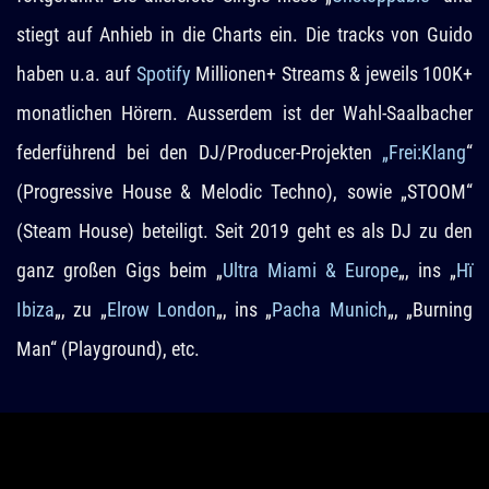
stiegt auf Anhieb in die Charts ein. Die tracks von Guido
haben u.a. auf
Spotify
Millionen+ Streams & jeweils 100K+
monatlichen Hörern. Ausserdem ist der Wahl-Saalbacher
federführend bei den DJ/Producer-Projekten
„Frei:Klang
“
(Progressive House & Melodic Techno), sowie „STOOM“
(Steam House) beteiligt. Seit 2019 geht es als DJ zu den
ganz großen Gigs beim „
Ultra Miami & Europe
„, ins „
Hï
Ibiza
„, zu „
Elrow London
„, ins „
Pacha Munich
„, „Burning
Man“ (Playground), etc.