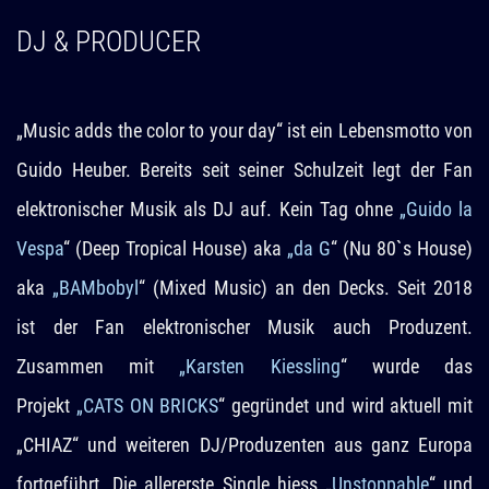
DJ & PRODUCER
„Music adds the color to your day“ ist ein Lebensmotto von
Guido Heuber. Bereits seit seiner Schulzeit legt der Fan
elektronischer Musik als DJ auf. Kein Tag ohne
„Guido la
Vespa
“ (Deep Tropical House) aka
„da G
“ (Nu 80`s House)
aka
„BAMbobyl
“ (Mixed Music) an den Decks. Seit 2018
ist der Fan elektronischer Musik auch Produzent.
Zusammen mit
„Karsten Kiessling
“ wurde das
Projekt
„CATS ON BRICKS
“ gegründet und wird aktuell mit
„CHIAZ“ und weiteren DJ/Produzenten aus ganz Europa
fortgeführt. Die allererste Single hiess „
Unstoppable
“ und