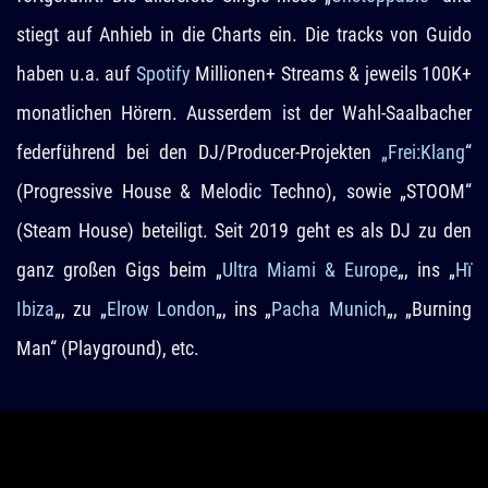
stiegt auf Anhieb in die Charts ein. Die tracks von Guido
haben u.a. auf
Spotify
Millionen+ Streams & jeweils 100K+
monatlichen Hörern. Ausserdem ist der Wahl-Saalbacher
federführend bei den DJ/Producer-Projekten
„Frei:Klang
“
(Progressive House & Melodic Techno), sowie „STOOM“
(Steam House) beteiligt. Seit 2019 geht es als DJ zu den
ganz großen Gigs beim „
Ultra Miami & Europe
„, ins „
Hï
Ibiza
„, zu „
Elrow London
„, ins „
Pacha Munich
„, „Burning
Man“ (Playground), etc.