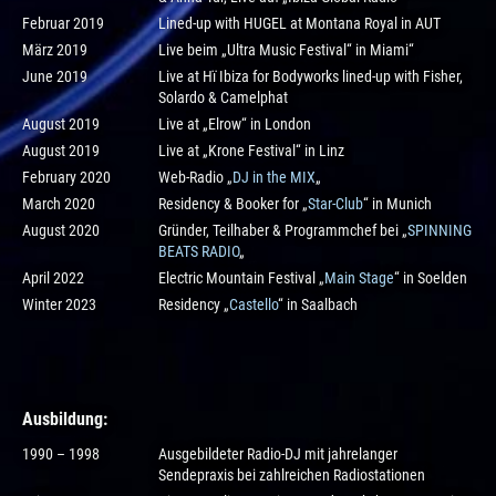
Februar 2019
Lined-up with HUGEL at Montana Royal in AUT
März 2019
Live beim „Ultra Music Festival“ in Miami“
June 2019
Live at Hï Ibiza for Bodyworks lined-up with Fisher,
Solardo & Camelphat
August 2019
Live at „Elrow“ in London
August 2019
Live at „Krone Festival“ in Linz
February 2020
Web-Radio „
DJ in the MIX
„
March 2020
Residency & Booker for „
Star-Club
“ in Munich
August 2020
Gründer, Teilhaber & Programmchef bei „
SPINNING
BEATS RADIO
„
April 2022
Electric Mountain Festival „
Main Stage
“ in Soelden
Winter 2023
Residency „
Castello
“ in Saalbach
Ausbildung
:
1990 – 1998
Ausgebildeter Radio-DJ mit jahrelanger
Sendepraxis bei zahlreichen Radiostationen