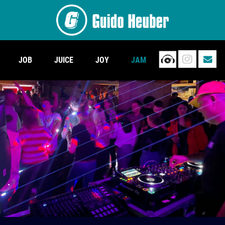
JOB
JUICE
JOY
JAM
.
.