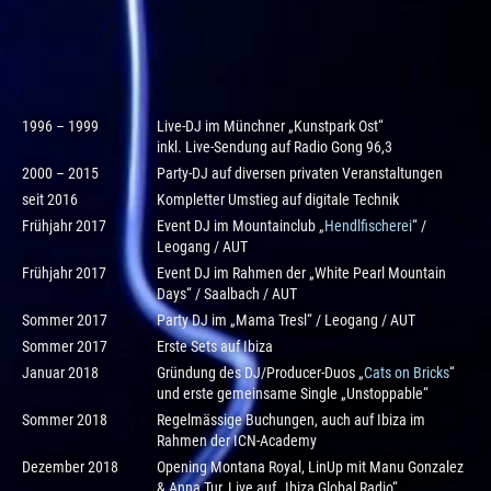
1996 – 1999
Live-DJ im Münchner „Kunstpark Ost“
inkl. Live-Sendung auf Radio Gong 96,3
2000 – 2015
Party-DJ auf diversen privaten Veranstaltungen
seit 2016
Kompletter Umstieg auf digitale Technik
Frühjahr 2017
Event DJ im Mountainclub „
Hendlfischerei
“ /
Leogang / AUT
Frühjahr 2017
Event DJ im Rahmen der „White Pearl Mountain
Days“ / Saalbach / AUT
Sommer 2017
Party DJ im „Mama Tresl“ / Leogang / AUT
Sommer 2017
Erste Sets auf Ibiza
Januar 2018
Gründung des DJ/Producer-Duos „
Cats on Bricks
“
und erste gemeinsame Single „Unstoppable“
Sommer 2018
Regelmässige Buchungen, auch auf Ibiza im
Rahmen der ICN-Academy
Dezember 2018
Opening Montana Royal, LinUp mit Manu Gonzalez
& Anna Tur, Live auf „Ibiza Global Radio“