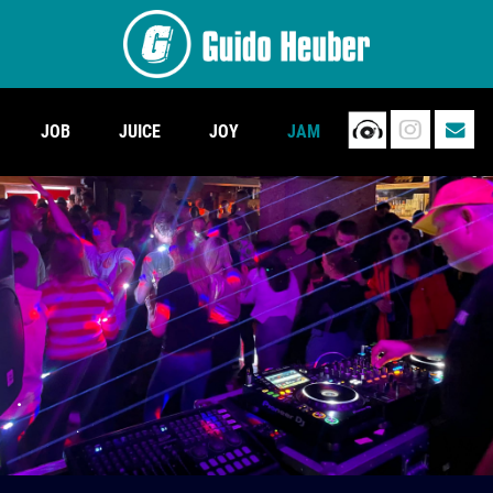
JOB
JUICE
JOY
JAM
.
.