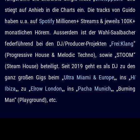
stiegt auf Anhieb in die Charts ein. Die tracks von Guido
haben u.a. auf
Spotify
Millionen+ Streams & jeweils 100K+
monatlichen Hörern. Ausserdem ist der Wahl-Saalbacher
federführend bei den DJ/Producer-Projekten
„Frei:Klang
“
(Progressive House & Melodic Techno), sowie „STOOM“
(Steam House) beteiligt. Seit 2019 geht es als DJ zu den
ganz großen Gigs beim „
Ultra Miami & Europe
„, ins „
Hï
Ibiza
„, zu „
Elrow London
„, ins „
Pacha Munich
„, „Burning
Man“ (Playground), etc.