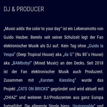
DJ & PRODUCER
„Music adds the color to your day“ ist ein Lebensmotto von
Guido Heuber. Bereits seit seiner Schulzeit legt der Fan
elektronischer Musik als DJ auf. Kein Tag ohne
„Guido la
Vespa
“ (Deep Tropical House) aka
„da G
“ (Nu 80`s House)
aka
„BAMbobyl
“ (Mixed Music) an den Decks. Seit 2018
ist der Fan elektronischer Musik auch Produzent.
Zusammen mit
„Karsten Kiessling
“ wurde das
Projekt
„CATS ON BRICKS
“ gegründet und wird aktuell mit
„CHIAZ“ und weiteren DJ/Produzenten aus ganz Europa
fortgeführt. Die allererste Single hiess „
Unstoppable
“ und