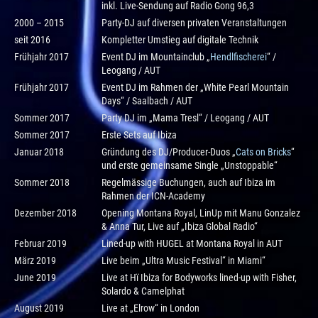
inkl. Live-Sendung auf Radio Gong 96,3
2000 – 2015
Party-DJ auf diversen privaten Veranstaltungen
seit 2016
Kompletter Umstieg auf digitale Technik
Frühjahr 2017
Event DJ im Mountainclub „
Hendlfischerei
“ /
Leogang / AUT
Frühjahr 2017
Event DJ im Rahmen der „White Pearl Mountain
Days“ / Saalbach / AUT
Sommer 2017
Party DJ im „Mama Tresl“ / Leogang / AUT
Sommer 2017
Erste Sets auf Ibiza
Januar 2018
Gründung des DJ/Producer-Duos „
Cats on Bricks
“
und erste gemeinsame Single „Unstoppable“
Sommer 2018
Regelmässige Buchungen, auch auf Ibiza im
Rahmen der ICN-Academy
Dezember 2018
Opening Montana Royal, LinUp mit Manu Gonzalez
& Anna Tur, Live auf „Ibiza Global Radio“
Februar 2019
Lined-up with HUGEL at Montana Royal in AUT
März 2019
Live beim „Ultra Music Festival“ in Miami“
June 2019
Live at Hï Ibiza for Bodyworks lined-up with Fisher,
Solardo & Camelphat
August 2019
Live at „Elrow“ in London