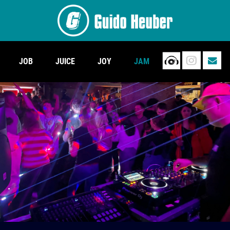
JOB
JUICE
JOY
JAM
.
.