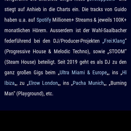
stiegt auf Anhieb in die Charts ein. Die tracks von Guido
haben u.a. auf
Spotify
Millionen+ Streams & jeweils 100K+
monatlichen Hörern. Ausserdem ist der Wahl-Saalbacher
federführend bei den DJ/Producer-Projekten
„Frei:Klang
“
(Progressive House & Melodic Techno), sowie „STOOM“
(Steam House) beteiligt. Seit 2019 geht es als DJ zu den
ganz großen Gigs beim „
Ultra Miami & Europe
„, ins „
Hï
Ibiza
„, zu „
Elrow London
„, ins „
Pacha Munich
„, „Burning
Man“ (Playground), etc.