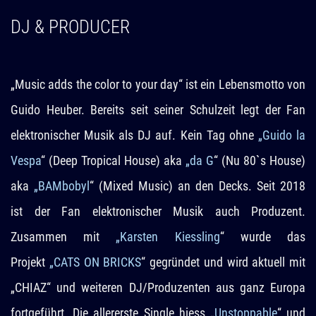
DJ & PRODUCER
„Music adds the color to your day“ ist ein Lebensmotto von
Guido Heuber. Bereits seit seiner Schulzeit legt der Fan
elektronischer Musik als DJ auf. Kein Tag ohne
„Guido la
Vespa
“ (Deep Tropical House) aka
„da G
“ (Nu 80`s House)
aka
„BAMbobyl
“ (Mixed Music) an den Decks. Seit 2018
ist der Fan elektronischer Musik auch Produzent.
Zusammen mit
„Karsten Kiessling
“ wurde das
Projekt
„CATS ON BRICKS
“ gegründet und wird aktuell mit
„CHIAZ“ und weiteren DJ/Produzenten aus ganz Europa
fortgeführt. Die allererste Single hiess „
Unstoppable
“ und