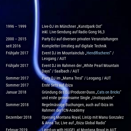
1996 – 1999
Live-DJ im Münchner „Kunstpark Ost“
inkl. Live-Sendung auf Radio Gong 96,3
2000 – 2015
Party-DJ auf diversen privaten Veranstaltungen
seit 2016
Kompletter Umstieg auf digitale Technik
Frühjahr 2017
Event DJ im Mountainclub „
Hendlfischerei
“ /
Leogang / AUT
Frühjahr 2017
Event DJ im Rahmen der „White Pearl Mountain
Days“ / Saalbach / AUT
Sommer 2017
Party DJ im „Mama Tresl“ / Leogang / AUT
Sommer 2017
Erste Sets auf Ibiza
Januar 2018
Gründung des DJ/Producer-Duos „
Cats on Bricks
“
und erste gemeinsame Single „Unstoppable“
Sommer 2018
Regelmässige Buchungen, auch auf Ibiza im
Rahmen der ICN-Academy
Dezember 2018
Opening Montana Royal, LinUp mit Manu Gonzalez
& Anna Tur, Live auf „Ibiza Global Radio“
Februar 2019
Lined-up with HUGEL at Montana Royal in AUT