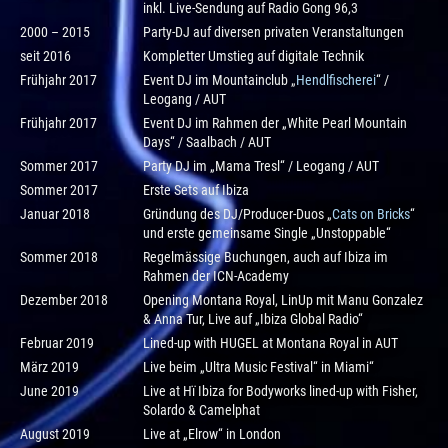
inkl. Live-Sendung auf Radio Gong 96,3
2000 – 2015
Party-DJ auf diversen privaten Veranstaltungen
seit 2016
Kompletter Umstieg auf digitale Technik
Frühjahr 2017
Event DJ im Mountainclub „
Hendlfischerei
“ /
Leogang / AUT
Frühjahr 2017
Event DJ im Rahmen der „White Pearl Mountain
Days“ / Saalbach / AUT
Sommer 2017
Party DJ im „Mama Tresl“ / Leogang / AUT
Sommer 2017
Erste Sets auf Ibiza
Januar 2018
Gründung des DJ/Producer-Duos „
Cats on Bricks
“
und erste gemeinsame Single „Unstoppable“
Sommer 2018
Regelmässige Buchungen, auch auf Ibiza im
Rahmen der ICN-Academy
Dezember 2018
Opening Montana Royal, LinUp mit Manu Gonzalez
& Anna Tur, Live auf „Ibiza Global Radio“
Februar 2019
Lined-up with HUGEL at Montana Royal in AUT
März 2019
Live beim „Ultra Music Festival“ in Miami“
June 2019
Live at Hï Ibiza for Bodyworks lined-up with Fisher,
Solardo & Camelphat
August 2019
Live at „Elrow“ in London