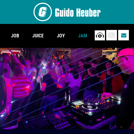
JOB
JUICE
JOY
JAM
.
.