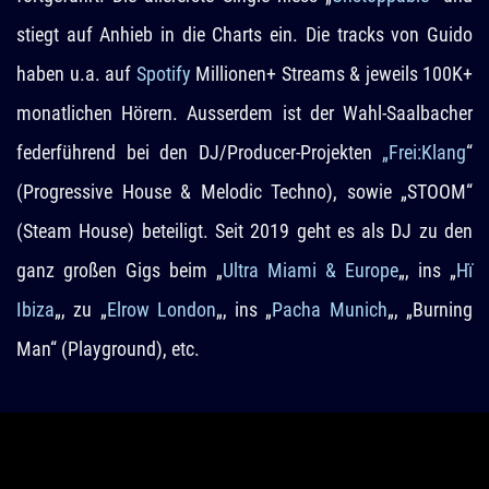
stiegt auf Anhieb in die Charts ein. Die tracks von Guido
haben u.a. auf
Spotify
Millionen+ Streams & jeweils 100K+
monatlichen Hörern. Ausserdem ist der Wahl-Saalbacher
federführend bei den DJ/Producer-Projekten
„Frei:Klang
“
(Progressive House & Melodic Techno), sowie „STOOM“
(Steam House) beteiligt. Seit 2019 geht es als DJ zu den
ganz großen Gigs beim „
Ultra Miami & Europe
„, ins „
Hï
Ibiza
„, zu „
Elrow London
„, ins „
Pacha Munich
„, „Burning
Man“ (Playground), etc.