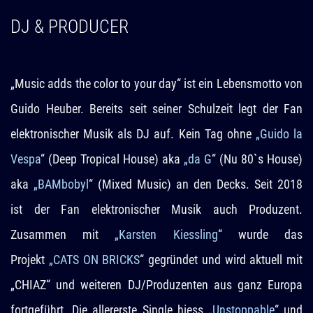
DJ & PRODUCER
„Music adds the color to your day“ ist ein Lebensmotto von
Guido Heuber. Bereits seit seiner Schulzeit legt der Fan
elektronischer Musik als DJ auf. Kein Tag ohne
„Guido la
Vespa
“ (Deep Tropical House) aka
„da G
“ (Nu 80`s House)
aka
„BAMbobyl
“ (Mixed Music) an den Decks. Seit 2018
ist der Fan elektronischer Musik auch Produzent.
Zusammen mit
„Karsten Kiessling
“ wurde das
Projekt
„CATS ON BRICKS
“ gegründet und wird aktuell mit
„CHIAZ“ und weiteren DJ/Produzenten aus ganz Europa
fortgeführt. Die allererste Single hiess „
Unstoppable
“ und