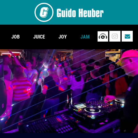
JOB
JUICE
JOY
JAM
.
.