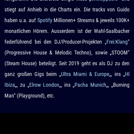
stiegt auf Anhieb in die Charts ein. Die tracks von Guido
haben u.a. auf
Spotify
Millionen+ Streams & jeweils 100K+
monatlichen Hörern. Ausserdem ist der Wahl-Saalbacher
federführend bei den DJ/Producer-Projekten
„Frei:Klang
“
(Progressive House & Melodic Techno), sowie „STOOM“
(Steam House) beteiligt. Seit 2019 geht es als DJ zu den
ganz großen Gigs beim „
Ultra Miami & Europe
„, ins „
Hï
Ibiza
„, zu „
Elrow London
„, ins „
Pacha Munich
„, „Burning
Man“ (Playground), etc.