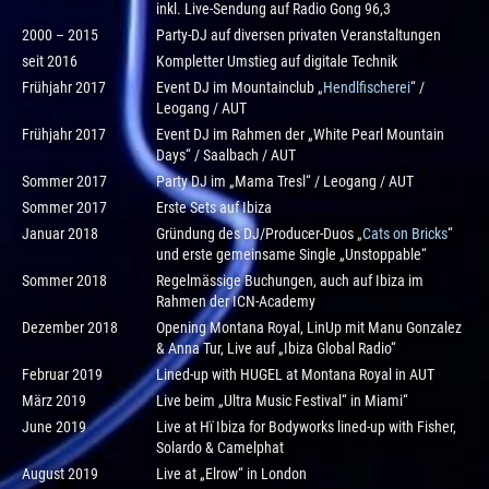
inkl. Live-Sendung auf Radio Gong 96,3
2000 – 2015
Party-DJ auf diversen privaten Veranstaltungen
seit 2016
Kompletter Umstieg auf digitale Technik
Frühjahr 2017
Event DJ im Mountainclub „
Hendlfischerei
“ /
Leogang / AUT
Frühjahr 2017
Event DJ im Rahmen der „White Pearl Mountain
Days“ / Saalbach / AUT
Sommer 2017
Party DJ im „Mama Tresl“ / Leogang / AUT
Sommer 2017
Erste Sets auf Ibiza
Januar 2018
Gründung des DJ/Producer-Duos „
Cats on Bricks
“
und erste gemeinsame Single „Unstoppable“
Sommer 2018
Regelmässige Buchungen, auch auf Ibiza im
Rahmen der ICN-Academy
Dezember 2018
Opening Montana Royal, LinUp mit Manu Gonzalez
& Anna Tur, Live auf „Ibiza Global Radio“
Februar 2019
Lined-up with HUGEL at Montana Royal in AUT
März 2019
Live beim „Ultra Music Festival“ in Miami“
June 2019
Live at Hï Ibiza for Bodyworks lined-up with Fisher,
Solardo & Camelphat
August 2019
Live at „Elrow“ in London