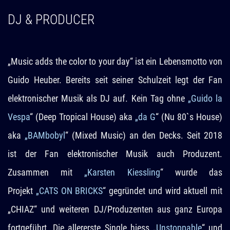
DJ & PRODUCER
„Music adds the color to your day“ ist ein Lebensmotto von
Guido Heuber. Bereits seit seiner Schulzeit legt der Fan
elektronischer Musik als DJ auf. Kein Tag ohne
„Guido la
Vespa
“ (Deep Tropical House) aka
„da G
“ (Nu 80`s House)
aka
„BAMbobyl
“ (Mixed Music) an den Decks. Seit 2018
ist der Fan elektronischer Musik auch Produzent.
Zusammen mit
„Karsten Kiessling
“ wurde das
Projekt
„CATS ON BRICKS
“ gegründet und wird aktuell mit
„CHIAZ“ und weiteren DJ/Produzenten aus ganz Europa
fortgeführt. Die allererste Single hiess „
Unstoppable
“ und